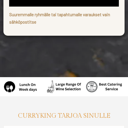
Suuremmalle ryhmälle tai tapahtumalle varaukset vain
sähköpostitse
CURRYKING TARJOA SINULLE