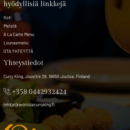
hyödyllisiä linkkejä
Koti
Meistä
A La Carte Menu
Lounasmenu
OTA YHTEYTTÄ
Yhteystiedot
Curry King, Jousitie 29, 19650 Joutsa, Finland
+358 0442932424
info(at)ravintolacurryking.fi