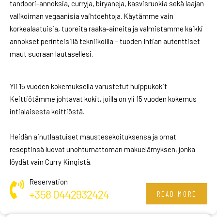
tandoori-annoksia, curryja, biryaneja, kasvisruokia sekä laajan
valikoiman vegaanisia vaihtoehtoja. Käytämme vain
korkealaatuisia, tuoreita raaka-aineita ja valmistamme kaikki
annokset perinteisillä tekniikoilla – tuoden Intian autenttiset
maut suoraan lautasellesi.
Yli 15 vuoden kokemuksella varustetut huippukokit
Keittiötämme johtavat kokit, joilla on yli 15 vuoden kokemus
intialaisesta keittiöstä.
Heidän ainutlaatuiset maustesekoituksensa ja omat
reseptinsä luovat unohtumattoman makuelämyksen, jonka
löydät vain Curry Kingistä.
Reservation
+358 0442932424
READ MORE